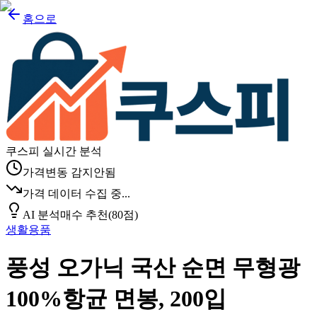
홈으로
쿠스피 실시간 분석
가격변동 감지안됨
가격 데이터 수집 중...
AI 분석
매수 추천
(
80
점)
생활용품
풍성 오가닉 국산 순면 무형광
100%항균 면봉, 200입