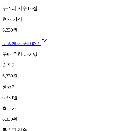
쿠스피 지수
80
점
현재 가격
6,330원
쿠팡에서 구매하기
구매 추천 타이밍
최저가
6,330
원
평균가
6,330
원
최고가
6,330
원
쿠스피 지수