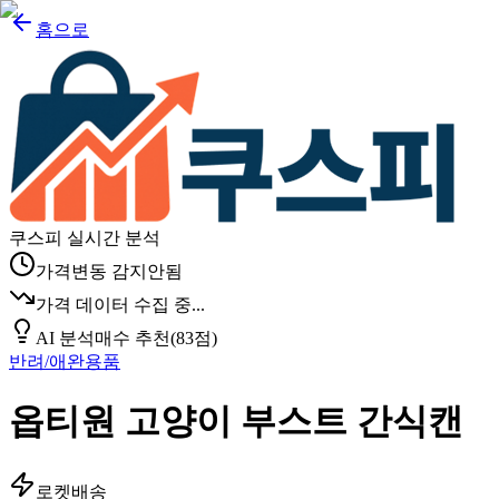
홈으로
쿠스피 실시간 분석
가격변동 감지안됨
가격 데이터 수집 중...
AI 분석
매수 추천
(
83
점)
반려/애완용품
옵티원 고양이 부스트 간식캔
로켓배송