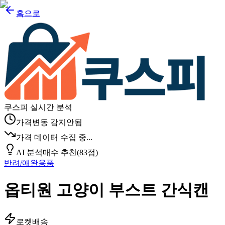
홈으로
쿠스피 실시간 분석
가격변동 감지안됨
가격 데이터 수집 중...
AI 분석
매수 추천
(
83
점)
반려/애완용품
옵티원 고양이 부스트 간식캔
로켓배송