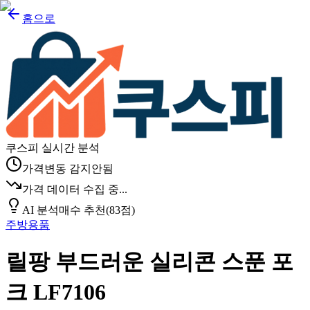
홈으로
쿠스피 실시간 분석
가격변동 감지안됨
가격 데이터 수집 중...
AI 분석
매수 추천
(
83
점)
주방용품
릴팡 부드러운 실리콘 스푼 포
크 LF7106