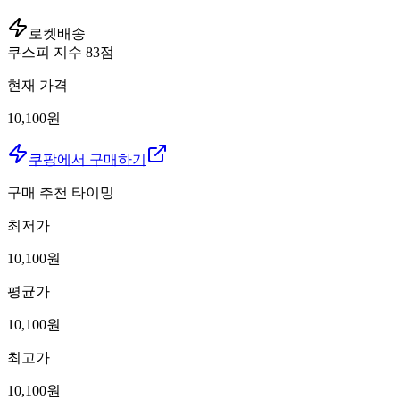
로켓배송
쿠스피 지수
83
점
현재 가격
10,100원
쿠팡에서 구매하기
구매 추천 타이밍
최저가
10,100
원
평균가
10,100
원
최고가
10,100
원