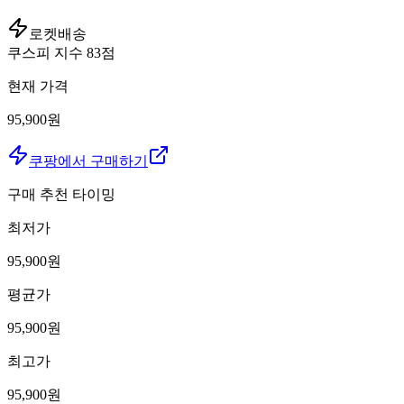
로켓배송
쿠스피 지수
83
점
현재 가격
95,900원
쿠팡에서 구매하기
구매 추천 타이밍
최저가
95,900
원
평균가
95,900
원
최고가
95,900
원