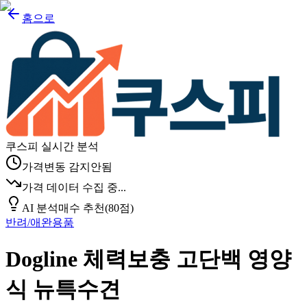
홈으로
쿠스피 실시간 분석
가격변동 감지안됨
가격 데이터 수집 중...
AI 분석
매수 추천
(
80
점)
반려/애완용품
Dogline 체력보충 고단백 영양
식 뉴특수견