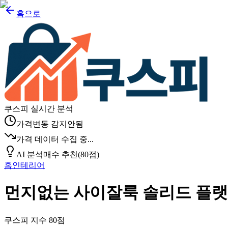
홈으로
쿠스피 실시간 분석
가격변동 감지안됨
가격 데이터 수집 중...
AI 분석
매수 추천
(
80
점)
홈인테리어
먼지없는 사이잘룩 솔리드 플랫
쿠스피 지수
80
점