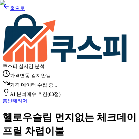
홈으로
쿠스피 실시간 분석
가격변동 감지안됨
가격 데이터 수집 중...
AI 분석
매수 추천
(
83
점)
홈인테리어
헬로우슬립 먼지없는 체크데이
프릴 차렵이불