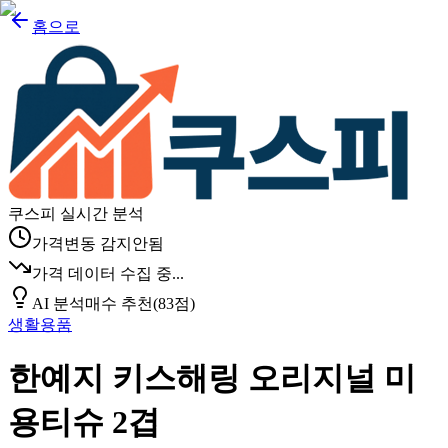
홈으로
쿠스피 실시간 분석
가격변동 감지안됨
가격 데이터 수집 중...
AI 분석
매수 추천
(
83
점)
생활용품
한예지 키스해링 오리지널 미
용티슈 2겹