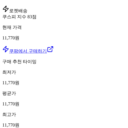
로켓배송
쿠스피 지수
83
점
현재 가격
11,770원
쿠팡에서 구매하기
구매 추천 타이밍
최저가
11,770
원
평균가
11,770
원
최고가
11,770
원