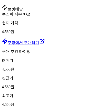
로켓배송
쿠스피 지수
83
점
현재 가격
4,560원
쿠팡에서 구매하기
구매 추천 타이밍
최저가
4,560
원
평균가
4,560
원
최고가
4,560
원