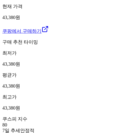
현재 가격
43,380원
쿠팡에서 구매하기
구매 추천 타이밍
최저가
43,380
원
평균가
43,380
원
최고가
43,380
원
쿠스피 지수
80
7일 추세
안정적