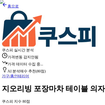
홈으로
쿠스피 실시간 분석
가격변동 감지안됨
가격 데이터 수집 중...
AI 분석
매수 추천
(
80
점)
가구/홈인테리어
지오리빙 포장마차 테이블 의자
쿠스피 지수
80
점