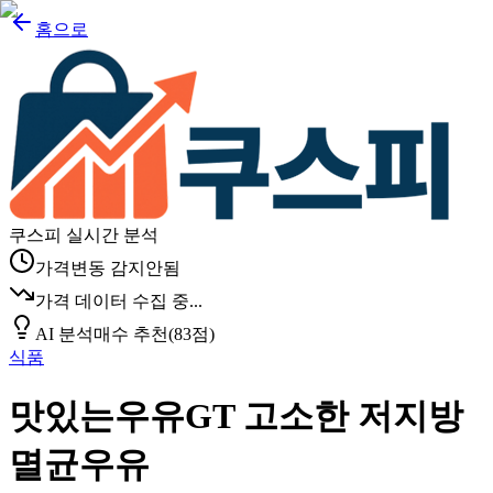
홈으로
쿠스피 실시간 분석
가격변동 감지안됨
가격 데이터 수집 중...
AI 분석
매수 추천
(
83
점)
식품
맛있는우유GT 고소한 저지방
멸균우유