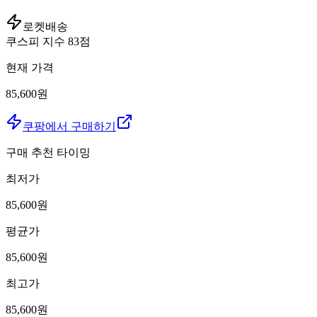
로켓배송
쿠스피 지수
83
점
현재 가격
85,600원
쿠팡에서 구매하기
구매 추천 타이밍
최저가
85,600
원
평균가
85,600
원
최고가
85,600
원