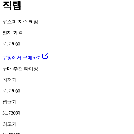
직랩
쿠스피 지수
80
점
현재 가격
31,730원
쿠팡에서 구매하기
구매 추천 타이밍
최저가
31,730
원
평균가
31,730
원
최고가