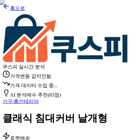
홈으로
쿠스피 실시간 분석
가격변동 감지안됨
가격 데이터 수집 중...
AI 분석
매수 추천
(
83
점)
가구/홈인테리어
클래식 침대커버 날개형
로켓배송