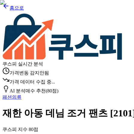
홈으로
쿠스피 실시간 분석
가격변동 감지안됨
가격 데이터 수집 중...
AI 분석
매수 추천
(
80
점)
패션의류
재한 아동 데님 조거 팬츠 [2101
쿠스피 지수
80
점