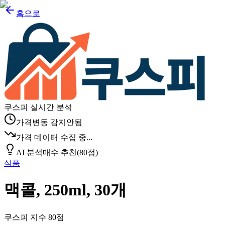
홈으로
쿠스피 실시간 분석
가격변동 감지안됨
가격 데이터 수집 중...
AI 분석
매수 추천
(
80
점)
식품
맥콜, 250ml, 30개
쿠스피 지수
80
점