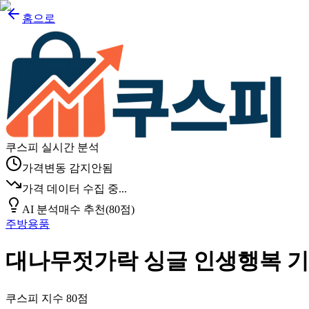
홈으로
쿠스피 실시간 분석
가격변동 감지안됨
가격 데이터 수집 중...
AI 분석
매수 추천
(
80
점)
주방용품
대나무젓가락 싱글 인생행복 기성포장
쿠스피 지수
80
점