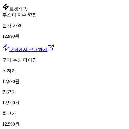
로켓배송
쿠스피 지수
83
점
현재 가격
12,990원
쿠팡에서 구매하기
구매 추천 타이밍
최저가
12,990
원
평균가
12,990
원
최고가
12,990
원