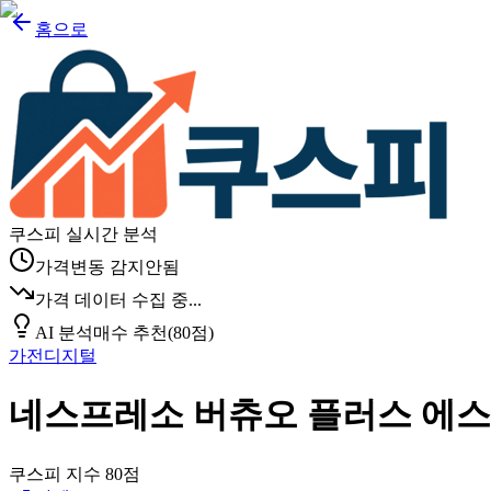
홈으로
쿠스피 실시간 분석
가격변동 감지안됨
가격 데이터 수집 중...
AI 분석
매수 추천
(
80
점)
가전디지털
네스프레소 버츄오 플러스 에
쿠스피 지수
80
점