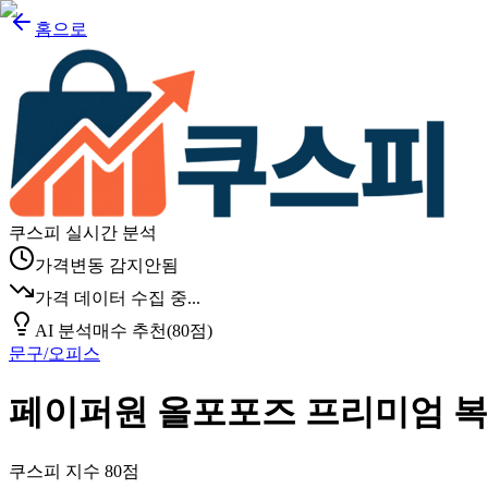
홈으로
쿠스피 실시간 분석
가격변동 감지안됨
가격 데이터 수집 중...
AI 분석
매수 추천
(
80
점)
문구/오피스
페이퍼원 올포포즈 프리미엄 복사용지 
쿠스피 지수
80
점