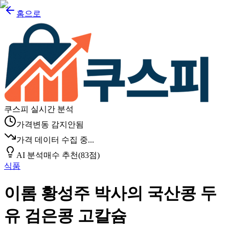
홈으로
쿠스피 실시간 분석
가격변동 감지안됨
가격 데이터 수집 중...
AI 분석
매수 추천
(
83
점)
식품
이롬 황성주 박사의 국산콩 두
유 검은콩 고칼슘