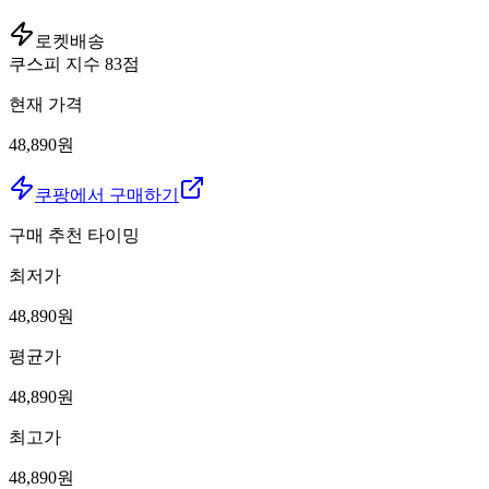
로켓배송
쿠스피 지수
83
점
현재 가격
48,890원
쿠팡에서 구매하기
구매 추천 타이밍
최저가
48,890
원
평균가
48,890
원
최고가
48,890
원