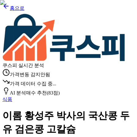
홈으로
쿠스피 실시간 분석
가격변동 감지안됨
가격 데이터 수집 중...
AI 분석
매수 추천
(
83
점)
식품
이롬 황성주 박사의 국산콩 두
유 검은콩 고칼슘