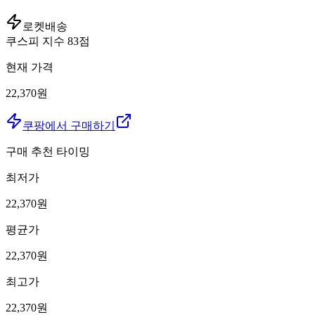
로켓배송
쿠스피 지수
83
점
현재 가격
22,370원
쿠팡에서 구매하기
구매 추천 타이밍
최저가
22,370
원
평균가
22,370
원
최고가
22,370
원