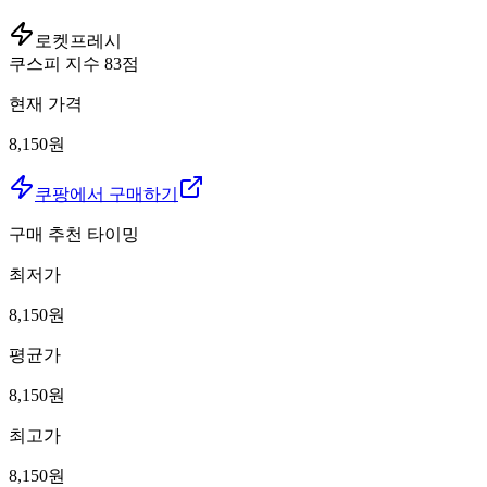
로켓프레시
쿠스피 지수
83
점
현재 가격
8,150원
쿠팡에서 구매하기
구매 추천 타이밍
최저가
8,150
원
평균가
8,150
원
최고가
8,150
원