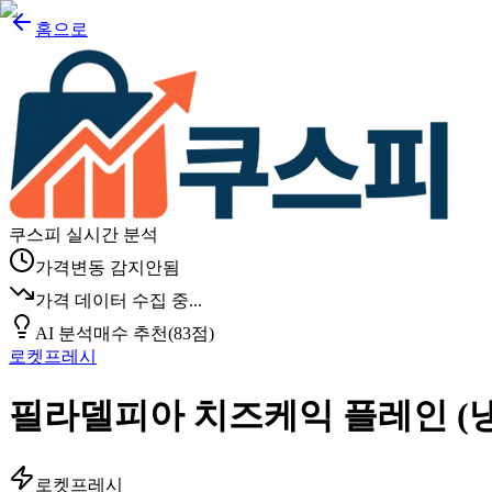
홈으로
쿠스피 실시간 분석
가격변동 감지안됨
가격 데이터 수집 중...
AI 분석
매수 추천
(
83
점)
로켓프레시
필라델피아 치즈케익 플레인 (냉동),
로켓프레시