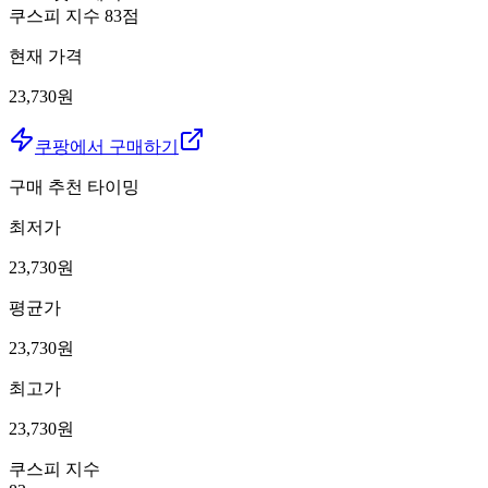
쿠스피 지수
83
점
현재 가격
23,730원
쿠팡에서 구매하기
구매 추천 타이밍
최저가
23,730
원
평균가
23,730
원
최고가
23,730
원
쿠스피 지수