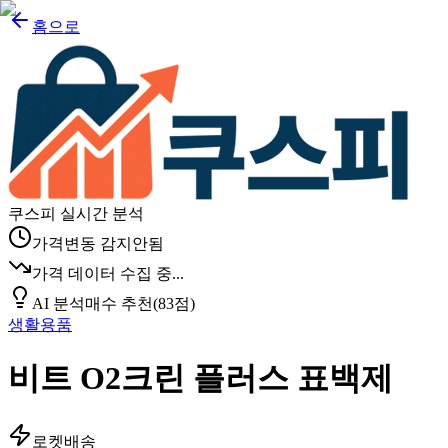
홈으로
쿠스피 실시간 분석
가격변동 감지안됨
가격 데이터 수집 중...
AI 분석
매수 추천
(
83
점)
생활용품
비트 O2크린 플러스 표백제
로켓배송