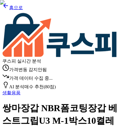
홈으로
쿠스피 실시간 분석
가격변동 감지안됨
가격 데이터 수집 중...
AI 분석
매수 추천
(
80
점)
생활용품
쌍마장갑 NBR폼코팅장갑 베
스트그립U3 M-1박스10켤레