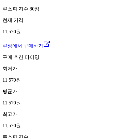
쿠스피 지수
80
점
현재 가격
11,570원
쿠팡에서 구매하기
구매 추천 타이밍
최저가
11,570
원
평균가
11,570
원
최고가
11,570
원
쿠스피 지수