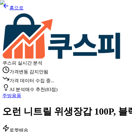
홈으로
쿠스피 실시간 분석
가격변동 감지안됨
가격 데이터 수집 중...
AI 분석
매수 추천
(
83
점)
주방용품
오런 니트릴 위생장갑 100P, 블랙,
로켓배송