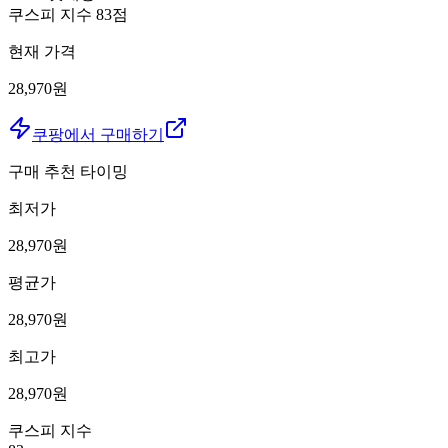
쿠스피 지수
83
점
현재 가격
28,970원
쿠팡에서 구매하기
구매 추천 타이밍
최저가
28,970
원
평균가
28,970
원
최고가
28,970
원
쿠스피 지수