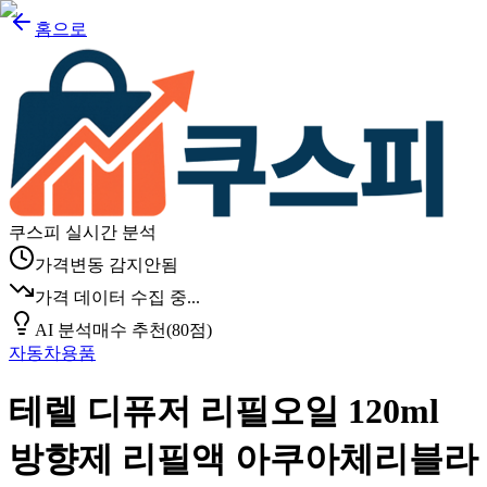
홈으로
쿠스피 실시간 분석
가격변동 감지안됨
가격 데이터 수집 중...
AI 분석
매수 추천
(
80
점)
자동차용품
테렐 디퓨저 리필오일 120ml
방향제 리필액 아쿠아체리블라