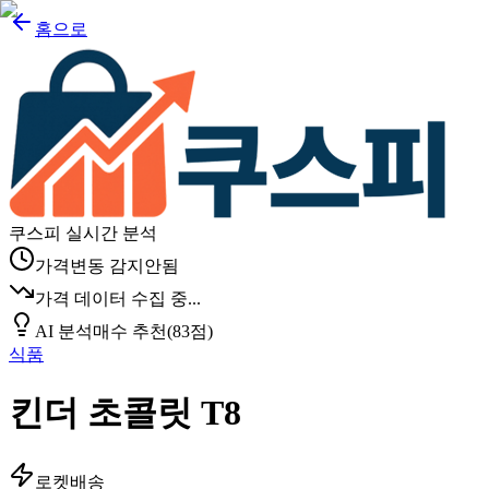
홈으로
쿠스피 실시간 분석
가격변동 감지안됨
가격 데이터 수집 중...
AI 분석
매수 추천
(
83
점)
식품
킨더 초콜릿 T8
로켓배송