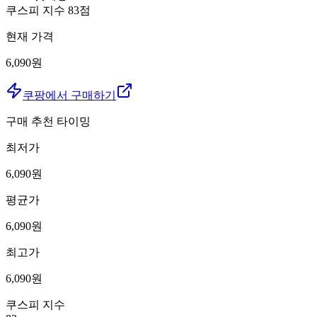
쿠스피 지수
83
점
현재 가격
6,090원
쿠팡에서 구매하기
구매 추천 타이밍
최저가
6,090
원
평균가
6,090
원
최고가
6,090
원
쿠스피 지수