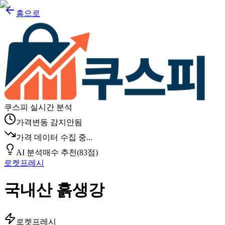
홈으로
쿠스피 실시간 분석
가격변동 감지안됨
가격 데이터 수집 중...
AI 분석
매수 추천
(
83
점)
로켓프레시
국내산 흙생강
로켓프레시