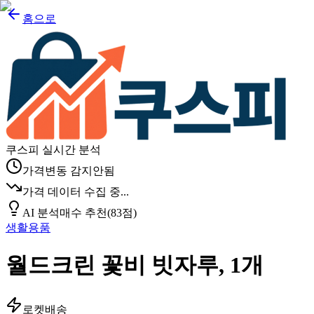
홈으로
쿠스피 실시간 분석
가격변동 감지안됨
가격 데이터 수집 중...
AI 분석
매수 추천
(
83
점)
생활용품
월드크린 꽃비 빗자루, 1개
로켓배송