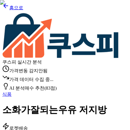
홈으로
쿠스피 실시간 분석
가격변동 감지안됨
가격 데이터 수집 중...
AI 분석
매수 추천
(
83
점)
식품
소화가잘되는우유 저지방
로켓배송