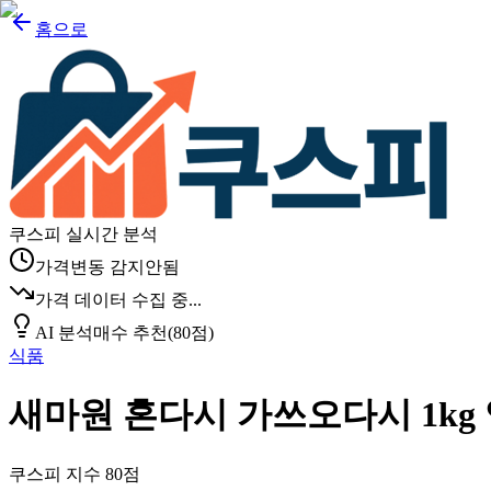
홈으로
쿠스피 실시간 분석
가격변동 감지안됨
가격 데이터 수집 중...
AI 분석
매수 추천
(
80
점)
식품
새마원 혼다시 가쓰오다시 1kg 
쿠스피 지수
80
점