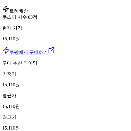
로켓배송
쿠스피 지수
83
점
현재 가격
15,110원
쿠팡에서 구매하기
구매 추천 타이밍
최저가
15,110
원
평균가
15,110
원
최고가
15,110
원