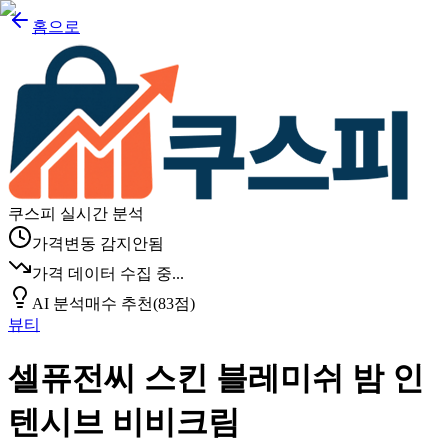
홈으로
쿠스피 실시간 분석
가격변동 감지안됨
가격 데이터 수집 중...
AI 분석
매수 추천
(
83
점)
뷰티
셀퓨전씨 스킨 블레미쉬 밤 인
텐시브 비비크림