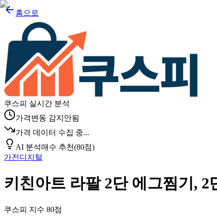
홈으로
쿠스피 실시간 분석
가격변동 감지안됨
가격 데이터 수집 중...
AI 분석
매수 추천
(
80
점)
가전디지털
키친아트 라팔 2단 에그찜기, 2
쿠스피 지수
80
점