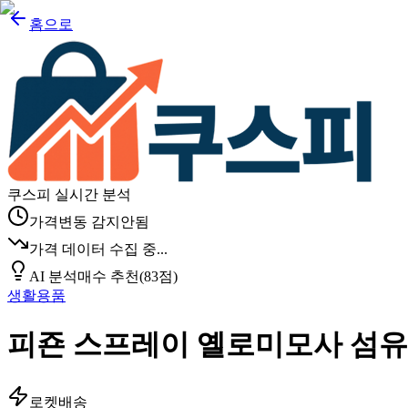
홈으로
쿠스피 실시간 분석
가격변동 감지안됨
가격 데이터 수집 중...
AI 분석
매수 추천
(
83
점)
생활용품
피죤 스프레이 옐로미모사 섬
로켓배송