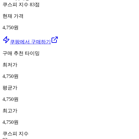
쿠스피 지수
83
점
현재 가격
4,750원
쿠팡에서 구매하기
구매 추천 타이밍
최저가
4,750
원
평균가
4,750
원
최고가
4,750
원
쿠스피 지수