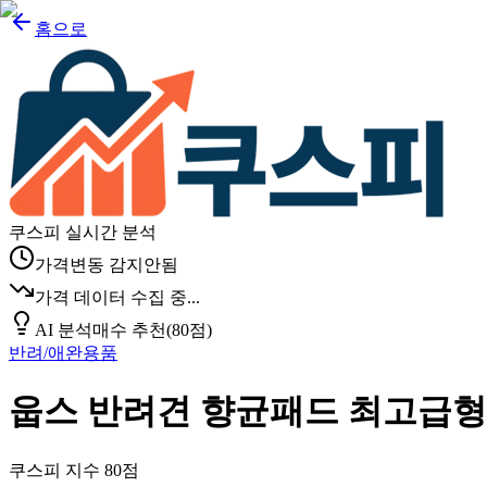
홈으로
쿠스피 실시간 분석
가격변동 감지안됨
가격 데이터 수집 중...
AI 분석
매수 추천
(
80
점)
반려/애완용품
웁스 반려견 향균패드 최고급형
쿠스피 지수
80
점