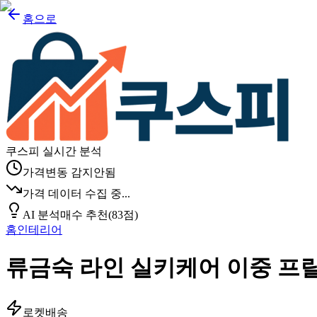
홈으로
쿠스피 실시간 분석
가격변동 감지안됨
가격 데이터 수집 중...
AI 분석
매수 추천
(
83
점)
홈인테리어
류금숙 라인 실키케어 이중 프
로켓배송