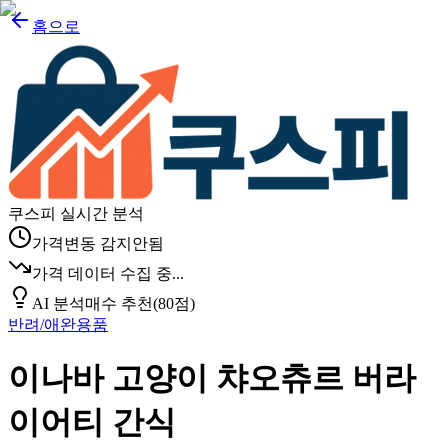
홈으로
쿠스피 실시간 분석
가격변동 감지안됨
가격 데이터 수집 중...
AI 분석
매수 추천
(
80
점)
반려/애완용품
이나바 고양이 챠오츄르 버라
이어티 간식