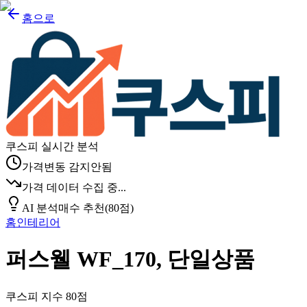
홈으로
쿠스피 실시간 분석
가격변동 감지안됨
가격 데이터 수집 중...
AI 분석
매수 추천
(
80
점)
홈인테리어
퍼스웰 WF_170, 단일상품
쿠스피 지수
80
점