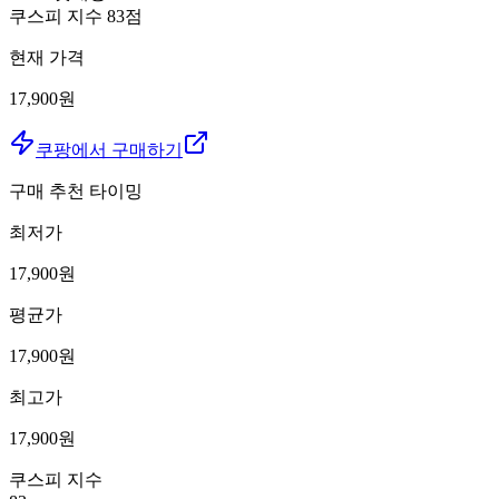
쿠스피 지수
83
점
현재 가격
17,900원
쿠팡에서 구매하기
구매 추천 타이밍
최저가
17,900
원
평균가
17,900
원
최고가
17,900
원
쿠스피 지수