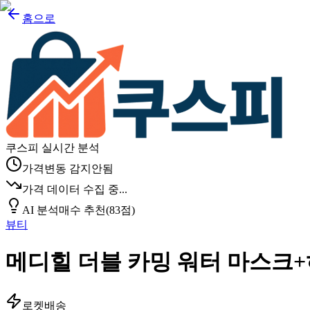
홈으로
쿠스피 실시간 분석
가격변동 감지안됨
가격 데이터 수집 중...
AI 분석
매수 추천
(
83
점)
뷰티
메디힐 더블 카밍 워터 마스크
로켓배송