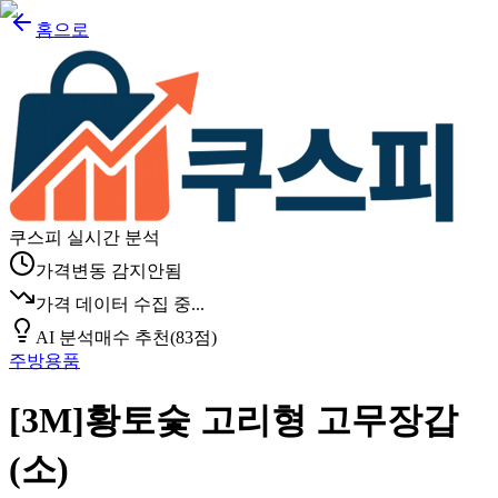
홈으로
쿠스피 실시간 분석
가격변동 감지안됨
가격 데이터 수집 중...
AI 분석
매수 추천
(
83
점)
주방용품
[3M]황토숯 고리형 고무장갑
(소)