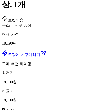
상, 1개
로켓배송
쿠스피 지수
83
점
현재 가격
18,190원
쿠팡에서 구매하기
구매 추천 타이밍
최저가
18,190
원
평균가
18,190
원
최고가