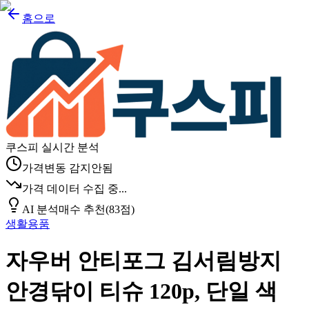
홈으로
쿠스피 실시간 분석
가격변동 감지안됨
가격 데이터 수집 중...
AI 분석
매수 추천
(
83
점)
생활용품
자우버 안티포그 김서림방지
안경닦이 티슈 120p, 단일 색