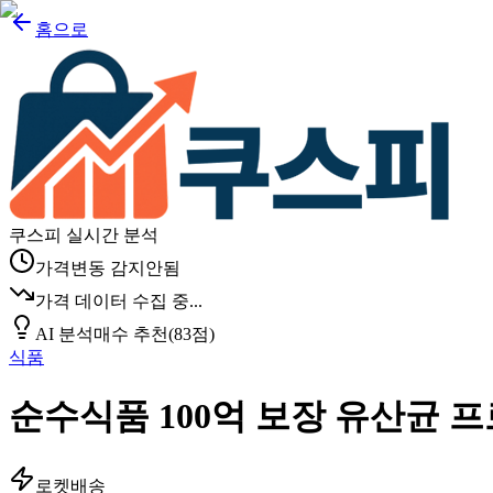
홈으로
쿠스피 실시간 분석
가격변동 감지안됨
가격 데이터 수집 중...
AI 분석
매수 추천
(
83
점)
식품
순수식품 100억 보장 유산균
로켓배송