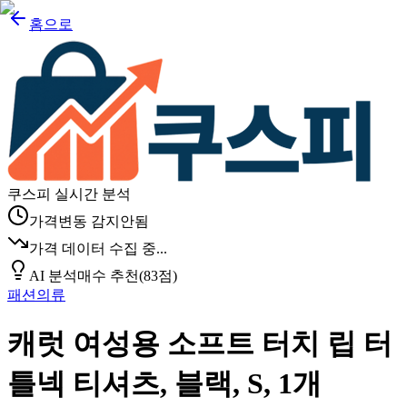
홈으로
쿠스피 실시간 분석
가격변동 감지안됨
가격 데이터 수집 중...
AI 분석
매수 추천
(
83
점)
패션의류
캐럿 여성용 소프트 터치 립 터
틀넥 티셔츠, 블랙, S, 1개