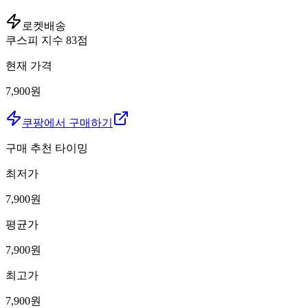
로켓배송
쿠스피 지수
83
점
현재 가격
7,900원
쿠팡에서 구매하기
구매 추천 타이밍
최저가
7,900
원
평균가
7,900
원
최고가
7,900
원