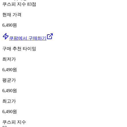
쿠스피 지수
83
점
현재 가격
6,490원
쿠팡에서 구매하기
구매 추천 타이밍
최저가
6,490
원
평균가
6,490
원
최고가
6,490
원
쿠스피 지수