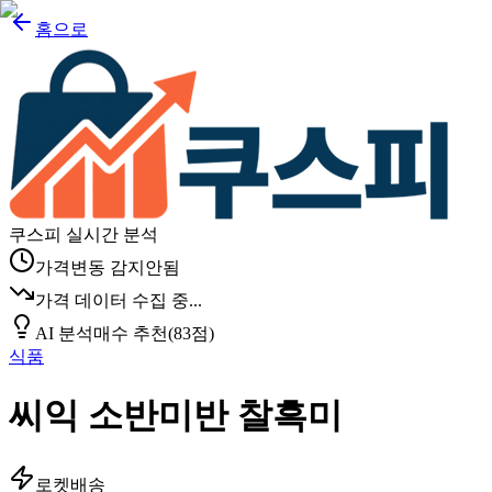
홈으로
쿠스피 실시간 분석
가격변동 감지안됨
가격 데이터 수집 중...
AI 분석
매수 추천
(
83
점)
식품
씨익 소반미반 찰흑미
로켓배송