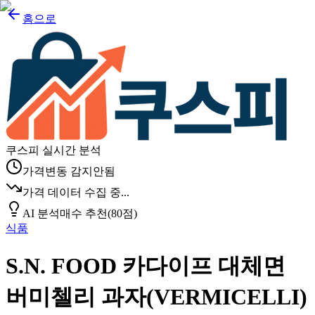
홈으로
쿠스피 실시간 분석
가격변동 감지안됨
가격 데이터 수집 중...
AI 분석
매수 추천
(
80
점)
식품
S.N. FOOD 카다이프 대체면
버미첼리 과자(VERMICELLI)