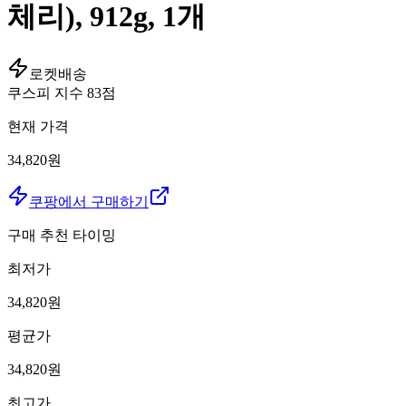
체리), 912g, 1개
로켓배송
쿠스피 지수
83
점
현재 가격
34,820원
쿠팡에서 구매하기
구매 추천 타이밍
최저가
34,820
원
평균가
34,820
원
최고가