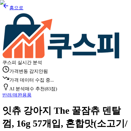
홈으로
쿠스피 실시간 분석
가격변동 감지안됨
가격 데이터 수집 중...
AI 분석
매수 추천
(
83
점)
반려/애완용품
잇츄 강아지 The 꿀잠츄 덴탈
껌, 16g 57개입, 혼합맛(소고기/