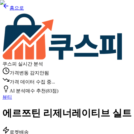
홈으로
쿠스피 실시간 분석
가격변동 감지안됨
가격 데이터 수집 중...
AI 분석
매수 추천
(
83
점)
뷰티
에르쯔틴 리제너레이티브 실트 마
로켓배송