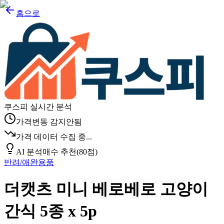
홈으로
쿠스피 실시간 분석
가격변동 감지안됨
가격 데이터 수집 중...
AI 분석
매수 추천
(
80
점)
반려/애완용품
더캣츠 미니 베로베로 고양이
간식 5종 x 5p